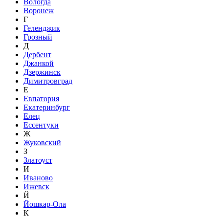
Вологда
Воронеж
Г
Геленджик
Грозный
Д
Дербент
Джанкой
Дзержинск
Димитровград
Е
Евпатория
Екатеринбург
Елец
Ессентуки
Ж
Жуковский
З
Златоуст
И
Иваново
Ижевск
Й
Йошкар-Ола
К