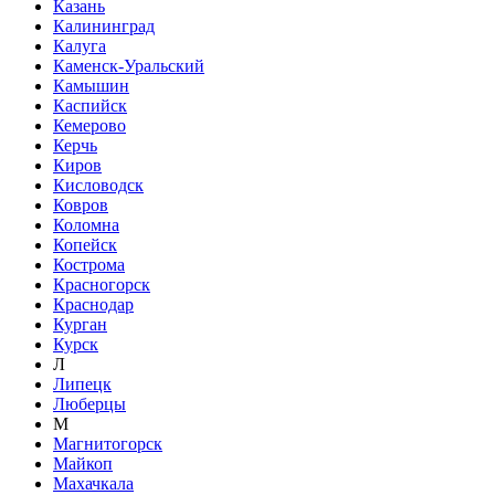
Казань
Калининград
Калуга
Каменск-Уральский
Камышин
Каспийск
Кемерово
Керчь
Киров
Кисловодск
Ковров
Коломна
Копейск
Кострома
Красногорск
Краснодар
Курган
Курск
Л
Липецк
Люберцы
М
Магнитогорск
Майкоп
Махачкала