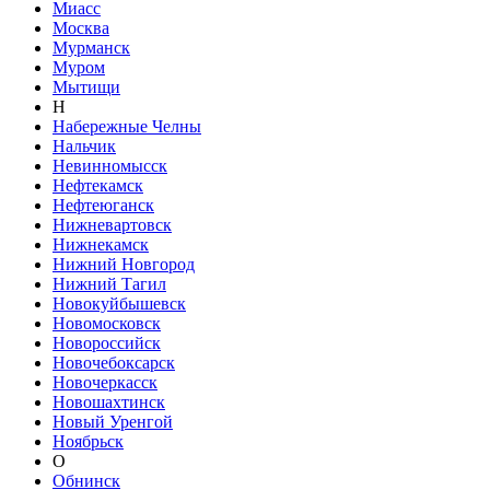
Миасс
Москва
Мурманск
Муром
Мытищи
Н
Набережные Челны
Нальчик
Невинномысск
Нефтекамск
Нефтеюганск
Нижневартовск
Нижнекамск
Нижний Новгород
Нижний Тагил
Новокуйбышевск
Новомосковск
Новороссийск
Новочебоксарск
Новочеркасск
Новошахтинск
Новый Уренгой
Ноябрьск
О
Обнинск