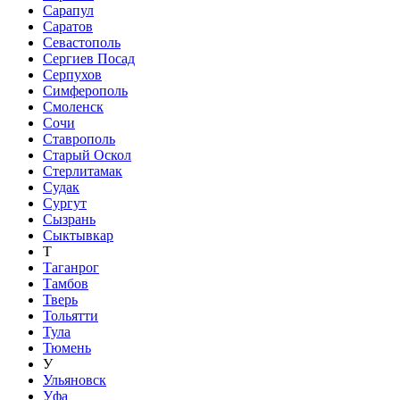
Сарапул
Саратов
Севастополь
Сергиев Посад
Серпухов
Симферополь
Смоленск
Сочи
Ставрополь
Старый Оскол
Стерлитамак
Судак
Сургут
Сызрань
Сыктывкар
Т
Таганрог
Тамбов
Тверь
Тольятти
Тула
Тюмень
У
Ульяновск
Уфа