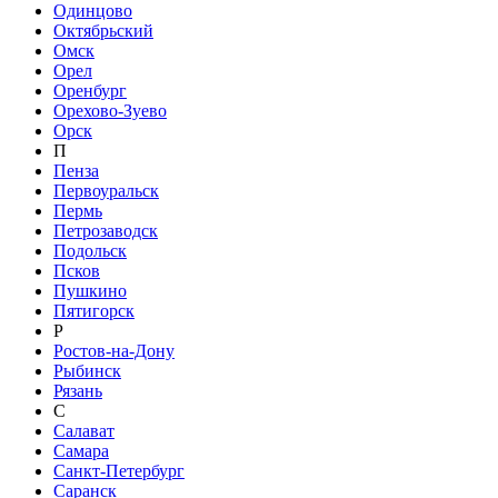
Одинцово
Октябрьский
Омск
Орел
Оренбург
Орехово-Зуево
Орск
П
Пенза
Первоуральск
Пермь
Петрозаводск
Подольск
Псков
Пушкино
Пятигорск
Р
Ростов-на-Дону
Рыбинск
Рязань
С
Салават
Самара
Санкт-Петербург
Саранск