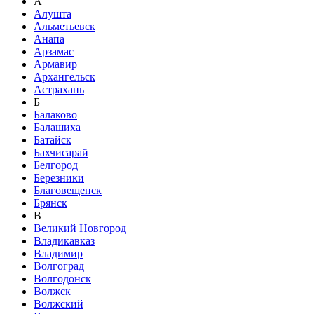
А
Алушта
Альметьевск
Анапа
Арзамас
Армавир
Архангельск
Астрахань
Б
Балаково
Балашиха
Батайск
Бахчисарай
Белгород
Березники
Благовещенск
Брянск
В
Великий Новгород
Владикавказ
Владимир
Волгоград
Волгодонск
Волжск
Волжский