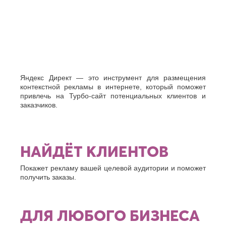
Хасавюрт
Липецк
Химки
Люберцы
Ч
М
Чебоксары
Магнитогорск
Челябинск
Майкоп
Череповец
Махачкала
Черкесск
Миасс
Яндекс Директ — это инструмент для размещения
Москва
контекстной рекламы в интернете, который поможет
Ш
Мурманск
привлечь на Турбо-сайт потенциальных клиентов и
Шахты
заказчиков.
Муром
Мытищи
Э
Н
Электросталь
Энгельс
Набережные
НАЙДЁТ КЛИЕНТОВ
Челны
Я
Нальчик
Покажет рекламу вашей целевой аудитории и поможет
Ялта
Невинномысск
получить заказы.
Ярославль
Нефтекамск
ДЛЯ ЛЮБОГО БИЗНЕСА