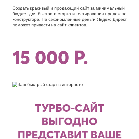
О
Березники
Создать красивый и продающий сайт за минимальный
Благовещенск
Обнинск
бюджет для быстрого старта и тестирования продаж на
Брянск
конструкторе. На сэкономленные деньги Яндекс Директ
Одинцово
поможет привести на сайт клиентов.
Октябрьский
В
Омск
Великий
Орел
Новгород
Оренбург
Владикавказ
15 000 Р.
Орехово-
Владимир
Зуево
Волгоград
Орск
Волгодонск
П
Волжск
Волжский
Пенза
Вологда
Первоуральск
Воронеж
Пермь
Петрозаводск
Г
ТУРБО-САЙТ
Подольск
Геленджик
Псков
Грозный
Пушкино
ВЫГОДНО
Пятигорск
Д
ПРЕДСТАВИТ ВАШЕ
Р
Дербент