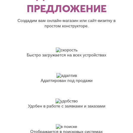
Джанкой
Ростов-
ПРЕДЛОЖЕНИЕ
Дзержинск
на-
Дону
Димитровград
Рыбинск
Е
Создадим вам онлайн-магазин или сайт-визитку в
Рязань
простом конструкторе.
Евпатория
С
Екатеринбург
Салават
Елец
Самара
Ессентуки
Санкт-
Быстро загружается на всех устройствах
Ж
Петербург
Саранск
Жуковский
Сарапул
З
Саратов
Адаптирован под продажи
Севастополь
Златоуст
Сергиев
И
Посад
Серпухов
Иваново
Симферополь
Удобен в работе с заявками и заказами
Ижевск
Смоленск
Й
Сочи
Ставрополь
Йошкар-
Старый
Ола
Отображается в поисковых системах
Оскол