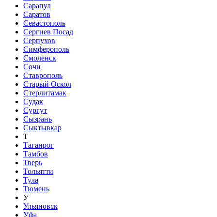
Сарапул
Саратов
Севастополь
Сергиев Посад
Серпухов
Симферополь
Смоленск
Сочи
Ставрополь
Старый Оскол
Стерлитамак
Судак
Сургут
Сызрань
Сыктывкар
Т
Таганрог
Тамбов
Тверь
Тольятти
Тула
Тюмень
У
Ульяновск
Уфа