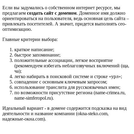
Если вы задумались о собственном интернет ресурсе, мы
предлагаем
создать сайт с доменом
. Доменное имя должно
ориентироваться на пользователя, ведь основная цель сайта –
привлекать посетителей. А значит, придется выполнять сео-
оптимизацию.
Главные критерии выбора:
краткое написание;
быстрое запоминание;
положительные ассоциации, легкое восприятие
(рекомендуем избегать неблагозвучных включений (ща,
ча);
легко набирать в поисковой системе и строке «урл»;
совпадение с основным ключевым запросом;
использование транслита для русскоязычных имен;
по возможности присутствие региона (name-crimea.ru,
name-simferopol.ru).
Идеальный вариант - в домене содержится подсказка на вид
деятельности и название компании (okna-steko.com,
надежные-окна.com).