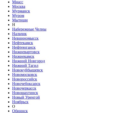
Миасс
Москва
Мурманск
Муром
Мытищи
Н
Набережные Челны
Нальчик
Невинномысск
Нефтекамск
Нефтеюганск
Нижневартовск
Нижнекамск
Нижний Новгород
Нижний Тагил
Новокуйбышевск
Новомосковск
Новороссийск
Новочебоксарск
Новочеркасск
Новошахтинск
Новый Уренгой
Ноябрьск
О
Обнинск