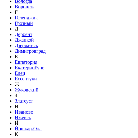
Вологда
Воронеж
Г
Геленджик
Грозный
Д
Дербент
Джанкой
Дзержинск
Димитровград
Е
Евпатория
Екатеринбург
Елец
Ессентуки
Ж
Жуковский
З
Златоуст
И
Иваново
Ижевск
Й
Йошкар-Ола
К