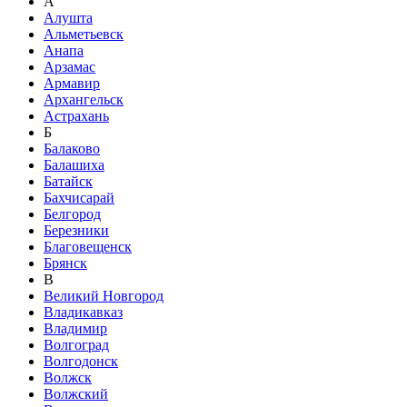
А
Алушта
Альметьевск
Анапа
Арзамас
Армавир
Архангельск
Астрахань
Б
Балаково
Балашиха
Батайск
Бахчисарай
Белгород
Березники
Благовещенск
Брянск
В
Великий Новгород
Владикавказ
Владимир
Волгоград
Волгодонск
Волжск
Волжский