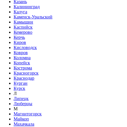
Казань
Калининград
Калуга
Каменск-Уральский
Камышин
Каспийск
Кемерово
Керчь
Киров
Кисловодск
Ковров
Коломна
Копейск
Кострома
Красногорск
Краснодар
Курган
Курск
Л
Липецк
Люберцы
М
Магнитогорск
Майкоп
Махачкала