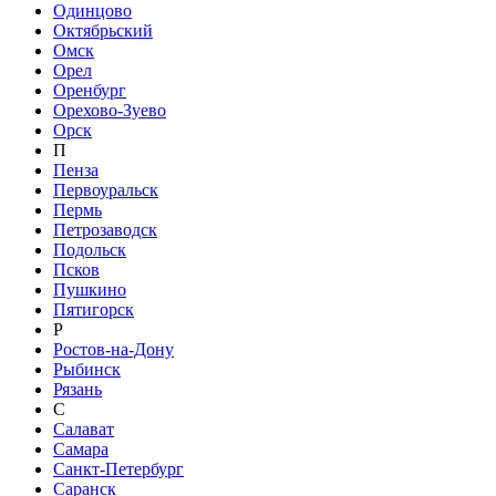
Одинцово
Октябрьский
Омск
Орел
Оренбург
Орехово-Зуево
Орск
П
Пенза
Первоуральск
Пермь
Петрозаводск
Подольск
Псков
Пушкино
Пятигорск
Р
Ростов-на-Дону
Рыбинск
Рязань
С
Салават
Самара
Санкт-Петербург
Саранск