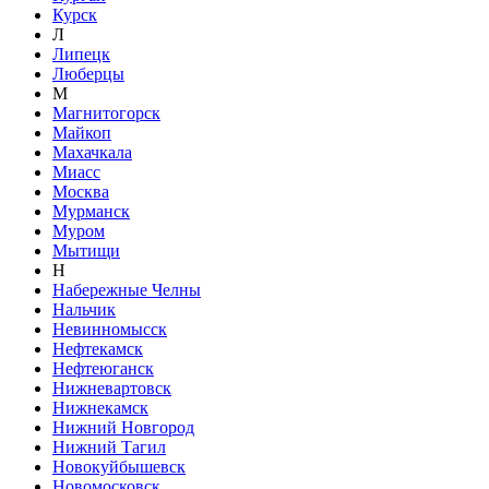
Курск
Л
Липецк
Люберцы
М
Магнитогорск
Майкоп
Махачкала
Миасс
Москва
Мурманск
Муром
Мытищи
Н
Набережные Челны
Нальчик
Невинномысск
Нефтекамск
Нефтеюганск
Нижневартовск
Нижнекамск
Нижний Новгород
Нижний Тагил
Новокуйбышевск
Новомосковск