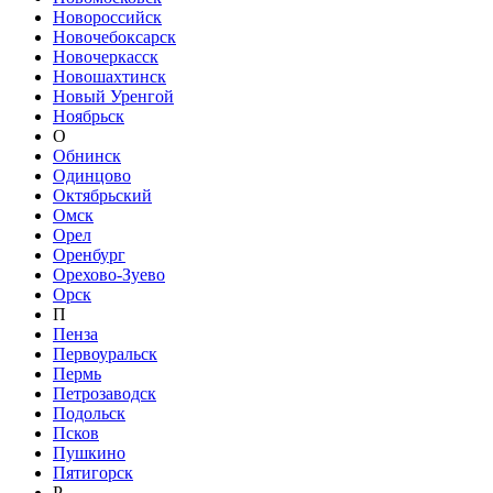
Новороссийск
Новочебоксарск
Новочеркасск
Новошахтинск
Новый Уренгой
Ноябрьск
О
Обнинск
Одинцово
Октябрьский
Омск
Орел
Оренбург
Орехово-Зуево
Орск
П
Пенза
Первоуральск
Пермь
Петрозаводск
Подольск
Псков
Пушкино
Пятигорск
Р