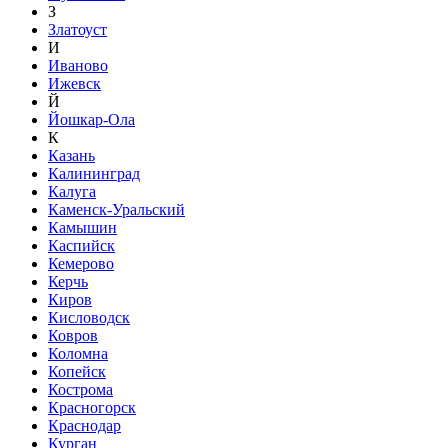
З
Златоуст
И
Иваново
Ижевск
Й
Йошкар-Ола
К
Казань
Калининград
Калуга
Каменск-Уральский
Камышин
Каспийск
Кемерово
Керчь
Киров
Кисловодск
Ковров
Коломна
Копейск
Кострома
Красногорск
Краснодар
Курган