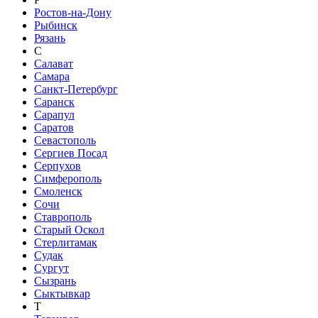
Ростов-на-Дону
Рыбинск
Рязань
С
Салават
Самара
Санкт-Петербург
Саранск
Сарапул
Саратов
Севастополь
Сергиев Посад
Серпухов
Симферополь
Смоленск
Сочи
Ставрополь
Старый Оскол
Стерлитамак
Судак
Сургут
Сызрань
Сыктывкар
Т