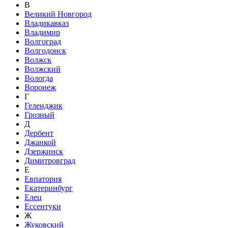
В
Великий Новгород
Владикавказ
Владимир
Волгоград
Волгодонск
Волжск
Волжский
Вологда
Воронеж
Г
Геленджик
Грозный
Д
Дербент
Джанкой
Дзержинск
Димитровград
Е
Евпатория
Екатеринбург
Елец
Ессентуки
Ж
Жуковский