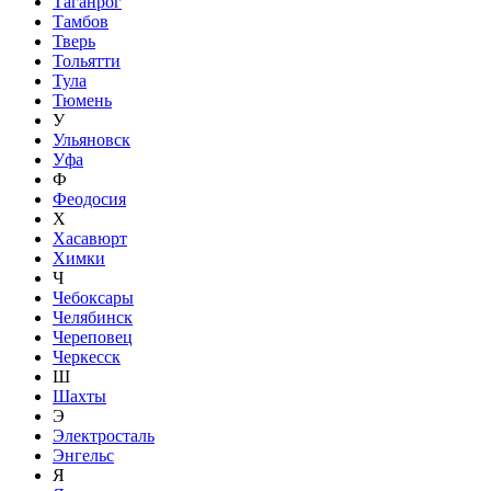
Таганрог
Тамбов
Тверь
Тольятти
Тула
Тюмень
У
Ульяновск
Уфа
Ф
Феодосия
Х
Хасавюрт
Химки
Ч
Чебоксары
Челябинск
Череповец
Черкесск
Ш
Шахты
Э
Электросталь
Энгельс
Я