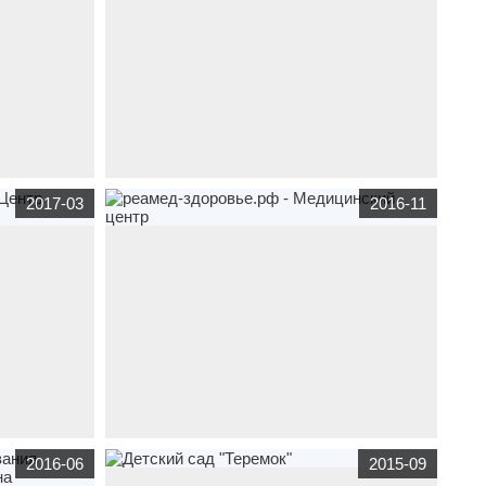
ематике
корпоративный сайт
gau-krc.ru
по тематике
2017-03
2016-11
города
бюджетные организации
Центр сейсмической
опасности
юджетные
сайт
визитка
реамед-здоровье.рф
по тематике
2016-06
2015-09
ru - "Центр
бюджетные организации
,
медицина
реамед-
здоровье.рф - Медицинский центр