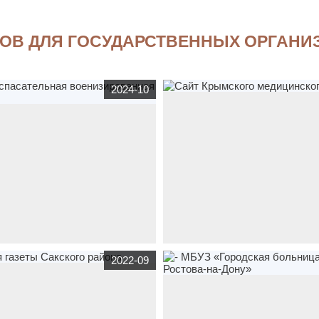
ОВ ДЛЯ ГОСУДАРСТВЕННЫХ ОРГАНИ
2024-10
й сайт
oilfontan.ru
по тематике
корпоративный сайт
medicol82.ru
по 
2022-09
,
бюджетные организации
,
образовательная
,
бюджетные орган
сательная военизированная часть
медицина
Сайт Крымского медицинс