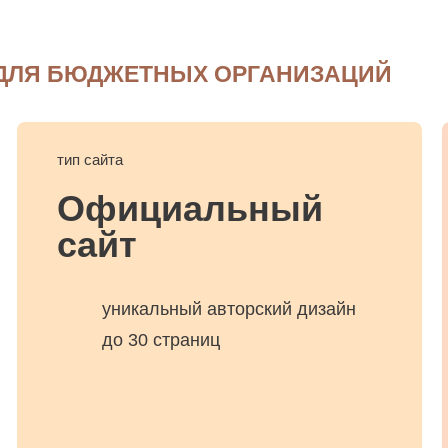
жетные организации
,
медицина
юридическая
,
бюджетные организац
 алко- и наркозависимых
проблема и вы близки к срыву, но при
знаете, куда обратиться?
 ДЛЯ БЮДЖЕТНЫХ ОРГАНИЗАЦИЙ
тип сайта
Официальный
сайт
уникальный авторский дизайн
до 30 страниц