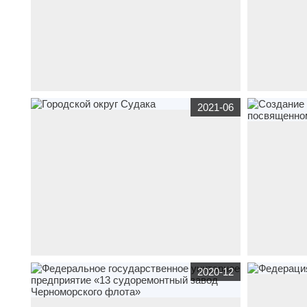
корпоративный сайт
gbsmp-rostov.ru
по тематике
сайт
интернет
2021-06
бюджетные организации
,
медицина
,
- городская
информацион
больница скорой медицинской помощи в г.
организации
-
Ростове-на-Дону
корпоративный сайт
sudak.rk.gov.ru
по тематике
корпоративны
2020-12
бюджетные организации
Городской округ Судака
тематике
бюд
сайта для са
"Новороссийс