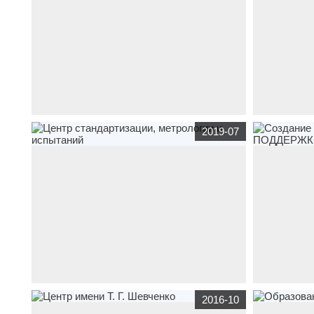
корпоративный сайт
13srz.ru
по тематике
корпоративны
2019-07
бюджетные организации
Федеральное
федерация-ги
государственное унитарное предприятие «13
бюджетные о
судоремонтный завод Черноморского флота»
художественн
корпоративный сайт
http://crimeacsm.ru/
по
корпоративны
2016-10
тематике
бюджетные организации
Центр
бюджетные о
стандартизации, метрологии и испытаний
fond-rk.ru -