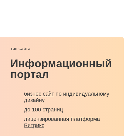
ии
У Вас
бюджетные организации
центр гигиены и
 этом не
эпидемиологии в Республике Крым
тип сайта
Информационный
портал
бизнес сайт
по индивидуальному
дизайну
до 100 страниц
лицензированная платформа
Битрикс