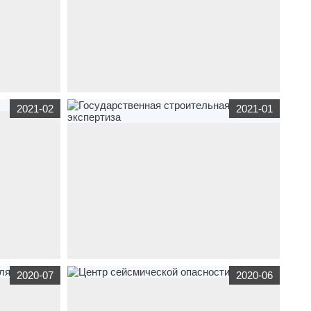
тематике
корпоративный сайт
velo-rk.ru
по тематике
спорт
,
2021-02
2021-01
- МБУЗ
бюджетные организации
ГБУ РК «СШОР по
на-Дону»
велоспорту «Крым»
ематике
сайт
визитка
expertiza-crimea.ru
по тематике
2020-07
2020-06
БУЗ РК «
бюджетные организации
Государственная
строительная экспертиза