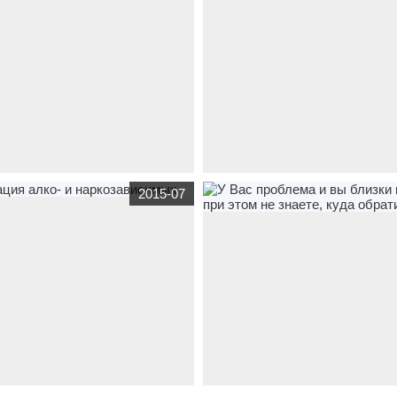
МАТЕЛЬСТВА
й сайт
лицей1-симферополь.рф
по
сайт
визитка
bcso.ru
по тематике
бю
2015-07
жетные организации
Образование,
организации
Центр социального обс
ратство!
граждан Бахчисарайского района
й сайт
трезвый-крым.рф
по
корпоративный сайт
call-rk.ru
по тем