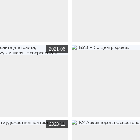
 каталог
sakigazeta.ru
по тематике
корпоративный сайт
gb6-rostov.ru
по 
2021-06
ные технологии
,
бюджетные
бюджетные организации
,
медицина
,
 редакция газеты Сакского района
«Городская больница №6 г. Ростова-
й сайт
novorossiysk-linkor.ru
по
корпоративный сайт
gbuzrkck.ru
по т
2020-11
жетные организации
Создание
бюджетные организации
,
медицина
Г
йта, посвященному линкору
Центр крови»
к"