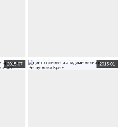
джетные
сайт
визитка
теремок89.рф
по тематике
2015-07
2015-01
луживания
бюджетные организации
Детский сад "Теремок"
атике
сайт
визитка
cge-crimea.ru
по тематике