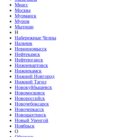
Миасс
Москва
Мурманск
Муром
Мытищи
Н
Набережные Челны
Нальчик
Невинномысск
Нефтекамск
Нефтеюганск
Нижневартовск
Нижнекамск
Нижний Новгород
Нижний Тагил
Новокуйбышевск
Новомосковск
Новороссийск
Новочебоксарск
Новочеркасск
Новошахтинск
Новый Уренгой
Ноябрьск
О
Обнинск