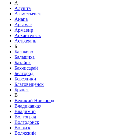
А
Алушта
Альметьевск
Анапа
Арзамас
Армавир
Архангельск
Астрахань
Б
Балаково
Балашиха
Батайск
Бахчисарай
Белгород
Березники
Благовещенск
Брянск
В
Великий Новгород
Владикавказ
Владимир
Волгоград
Волгодонск
Волжск
Волжский