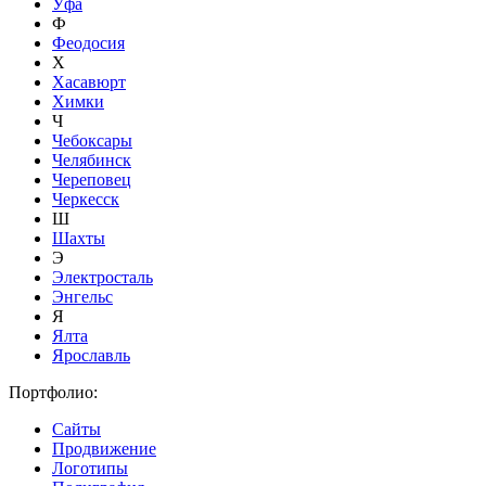
Уфа
Ф
Феодосия
Х
Хасавюрт
Химки
Ч
Чебоксары
Челябинск
Череповец
Черкесск
Ш
Шахты
Э
Электросталь
Энгельс
Я
Ялта
Ярославль
Портфолио:
Сайты
Продвижение
Логотипы