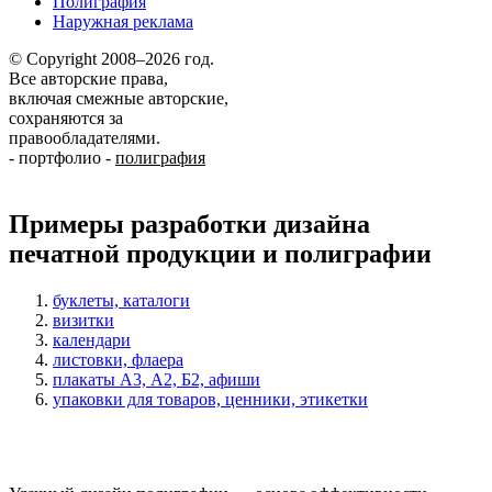
Полиграфия
Наружная реклама
© Copyright 2008–2026 год.
Все авторские права,
включая смежные авторские,
сохраняются за
правообладателями.
-
портфолио
-
полиграфия
Примеры разработки дизайна
печатной продукции и полиграфии
буклеты, каталоги
визитки
календари
листовки, флаера
плакаты А3, А2, Б2, афиши
упаковки для товаров, ценники, этикетки