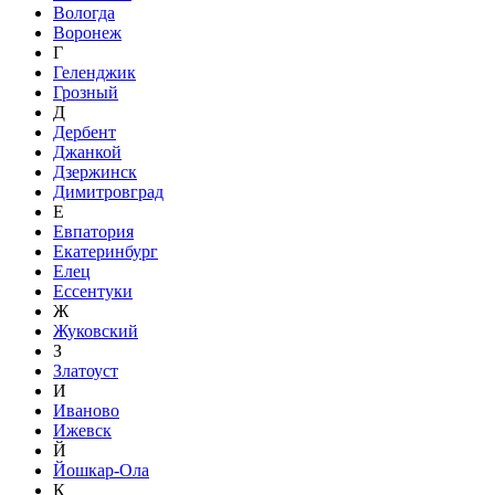
Вологда
Воронеж
Г
Геленджик
Грозный
Д
Дербент
Джанкой
Дзержинск
Димитровград
Е
Евпатория
Екатеринбург
Елец
Ессентуки
Ж
Жуковский
З
Златоуст
И
Иваново
Ижевск
Й
Йошкар-Ола
К