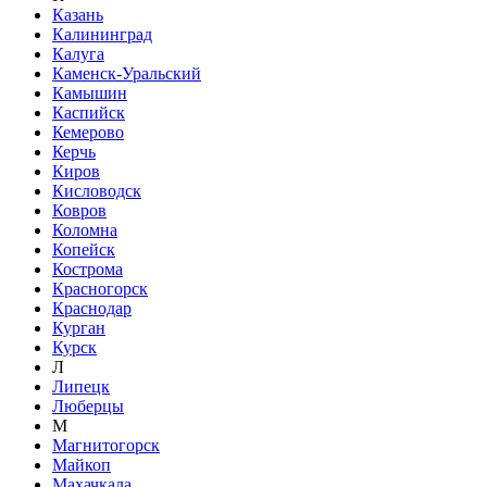
Казань
Калининград
Калуга
Каменск-Уральский
Камышин
Каспийск
Кемерово
Керчь
Киров
Кисловодск
Ковров
Коломна
Копейск
Кострома
Красногорск
Краснодар
Курган
Курск
Л
Липецк
Люберцы
М
Магнитогорск
Майкоп
Махачкала