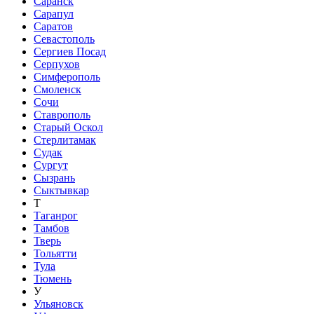
Саранск
Сарапул
Саратов
Севастополь
Сергиев Посад
Серпухов
Симферополь
Смоленск
Сочи
Ставрополь
Старый Оскол
Стерлитамак
Судак
Сургут
Сызрань
Сыктывкар
Т
Таганрог
Тамбов
Тверь
Тольятти
Тула
Тюмень
У
Ульяновск