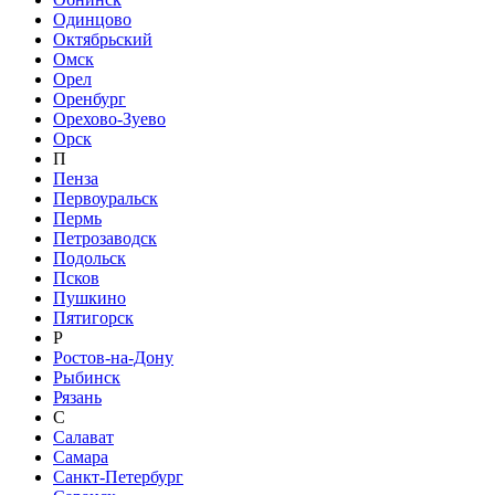
Одинцово
Октябрьский
Омск
Орел
Оренбург
Орехово-Зуево
Орск
П
Пенза
Первоуральск
Пермь
Петрозаводск
Подольск
Псков
Пушкино
Пятигорск
Р
Ростов-на-Дону
Рыбинск
Рязань
С
Салават
Самара
Санкт-Петербург