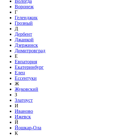
Вологда
Воронеж
Г
Геленджик
Грозный
Д
Дербент
Джанкой
Дзержинск
Димитровград
Е
Евпатория
Екатеринбург
Елец
Ессентуки
Ж
Жуковский
З
Златоуст
И
Иваново
Ижевск
Й
Йошкар-Ола
К