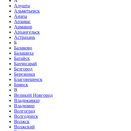
А
Алушта
Альметьевск
Анапа
Арзамас
Армавир
Архангельск
Астрахань
Б
Балаково
Балашиха
Батайск
Бахчисарай
Белгород
Березники
Благовещенск
Брянск
В
Великий Новгород
Владикавказ
Владимир
Волгоград
Волгодонск
Волжск
Волжский