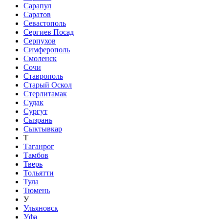
Сарапул
Саратов
Севастополь
Сергиев Посад
Серпухов
Симферополь
Смоленск
Сочи
Ставрополь
Старый Оскол
Стерлитамак
Судак
Сургут
Сызрань
Сыктывкар
Т
Таганрог
Тамбов
Тверь
Тольятти
Тула
Тюмень
У
Ульяновск
Уфа