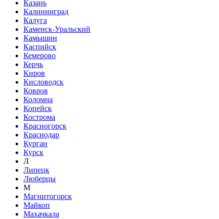
Казань
Калининград
Калуга
Каменск-Уральский
Камышин
Каспийск
Кемерово
Керчь
Киров
Кисловодск
Ковров
Коломна
Копейск
Кострома
Красногорск
Краснодар
Курган
Курск
Л
Липецк
Люберцы
М
Магнитогорск
Майкоп
Махачкала