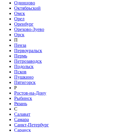
Одинцово
Октябрьский
Омск
Орел
Оренбург
Орехово-Зуево
Орск
П
Пенза
Первоуральск
Пермь
Петрозаводск
Подольск
Псков
Пушкино
Пятигорск
Р
Ростов-на-Дону
Рыбинск
Рязань
С
Салават
Самара
Санкт-Петербург
Саранск