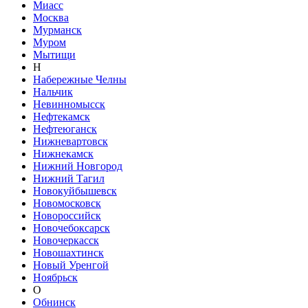
Миасс
Москва
Мурманск
Муром
Мытищи
Н
Набережные Челны
Нальчик
Невинномысск
Нефтекамск
Нефтеюганск
Нижневартовск
Нижнекамск
Нижний Новгород
Нижний Тагил
Новокуйбышевск
Новомосковск
Новороссийск
Новочебоксарск
Новочеркасск
Новошахтинск
Новый Уренгой
Ноябрьск
О
Обнинск