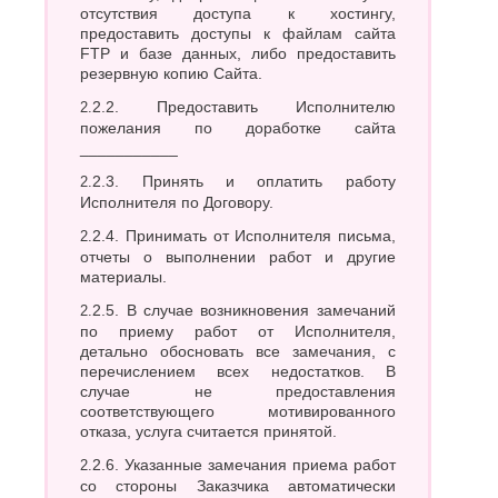
К
отсутствия доступа к хостингу,
Стерлитамак
предоставить доступы к файлам сайта
Судак
Казань
FTP и базе данных, либо предоставить
Сургут
Калининград
резервную копию Сайта.
Сызрань
Калуга
2.2.2. Предоставить Исполнителю
Сыктывкар
Каменск-
пожелания по доработке сайта
Уральский
Т
___________
Камышин
Таганрог
Каспийск
2.2.3. Принять и оплатить работу
Тамбов
Кемерово
Исполнителя по Договору.
Тверь
Керчь
2.2.4. Принимать от Исполнителя письма,
Тольятти
Киров
отчеты о выполнении работ и другие
Тула
Кисловодск
материалы.
Тюмень
Ковров
Коломна
2.2.5. В случае возникновения замечаний
У
по приему работ от Исполнителя,
Копейск
детально обосновать все замечания, с
Ульяновск
Кострома
перечислением всех недостатков. В
Уфа
Красногорск
случае не предоставления
Краснодар
Ф
соответствующего мотивированного
Курган
отказа, услуга считается принятой.
Феодосия
Курск
2.2.6. Указанные замечания приема работ
Х
Л
со стороны Заказчика автоматически