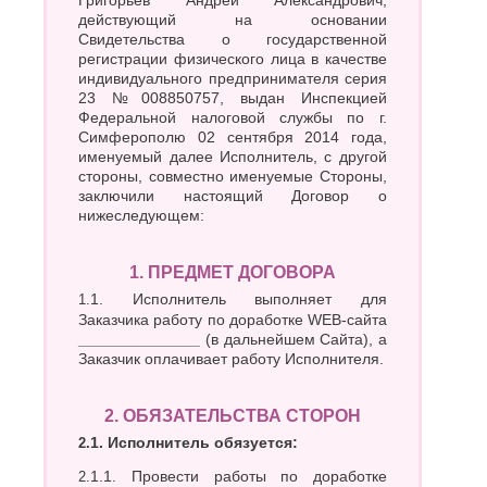
Григорьев Андрей Александрович,
О
Березники
действующий на основании
Свидетельства о государственной
Благовещенск
Обнинск
регистрации физического лица в качестве
Брянск
Одинцово
индивидуального предпринимателя серия
Октябрьский
В
23 №008850757, выдан Инспекцией
Омск
Федеральной налоговой службы по г.
Великий
Орел
Симферополю 02 сентября 2014 года,
Новгород
Оренбург
именуемый далее Исполнитель, с другой
Владикавказ
Орехово-
стороны, совместно именуемые Стороны,
Владимир
Зуево
заключили настоящий Договор о
Волгоград
Орск
нижеследующем:
Волгодонск
П
Волжск
1. ПРЕДМЕТ ДОГОВОРА
Волжский
Пенза
Вологда
1.1. Исполнитель выполняет для
Первоуральск
Воронеж
Заказчика работу по доработке WEB-сайта
Пермь
______________
(в дальнейшем Сайта), а
Петрозаводск
Г
Заказчик оплачивает работу Исполнителя.
Подольск
Геленджик
Псков
Грозный
Пушкино
2. ОБЯЗАТЕЛЬСТВА СТОРОН
Пятигорск
Д
2.1. Исполнитель обязуется:
Р
Дербент
2.1.1. Провести работы по доработке