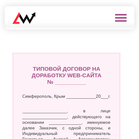
Выберите
город
Нефтеюганск
А
Нижневартовск
Нижнекамск
Алушта
Нижний
Альметьевск
Новгород
ТИПОВОЙ ДОГОВОР НА
Анапа
Нижний
ДОРАБОТКУ WEB-САЙТА
Арзамас
Тагил
№ __________
Армавир
Новокуйбышевск
Архангельск
Новомосковск
Астрахань
Симферополь, Крым
____________20___г.
Новороссийск
Б
Новочебоксарск
Новочеркасск
__________________, в лице
Балаково
Новошахтинск
__________________, действующего на
Балашиха
основании _____________, именуемое
Новый
Батайск
Уренгой
далее Заказчик, с одной стороны, и
Бахчисарай
Индивидуальный предприниматель
Ноябрьск
Белгород