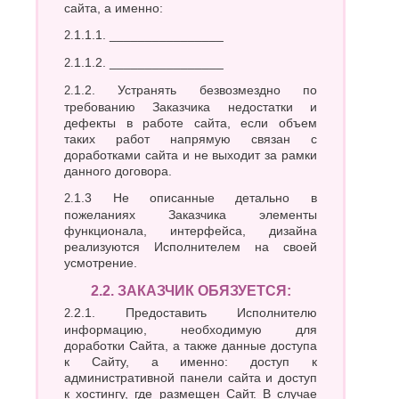
Джанкой
Ростов-
сайта, а именно:
Дзержинск
на-
2.1.1.1. ________________
Дону
Димитровград
Рыбинск
Е
2.1.1.2. ________________
Рязань
Евпатория
2.1.2. Устранять безвозмездно по
С
требованию Заказчика недостатки и
Екатеринбург
дефекты в работе сайта, если объем
Салават
Елец
таких работ напрямую связан с
Самара
Ессентуки
доработками сайта и не выходит за рамки
Санкт-
Ж
данного договора.
Петербург
Саранск
Жуковский
2.1.3 Не описанные детально в
Сарапул
пожеланиях Заказчика элементы
З
Саратов
функционала, интерфейса, дизайна
Севастополь
реализуются Исполнителем на своей
Златоуст
Сергиев
усмотрение.
И
Посад
2.2. ЗАКАЗЧИК ОБЯЗУЕТСЯ:
Серпухов
Иваново
Симферополь
2.2.1. Предоставить Исполнителю
Ижевск
информацию, необходимую для
Смоленск
Й
доработки Сайта, а также данные доступа
Сочи
к Сайту, а именно: доступ к
Ставрополь
Йошкар-
административной панели сайта и доступ
Старый
Ола
к хостингу, где размещен Сайт. В случае
Оскол