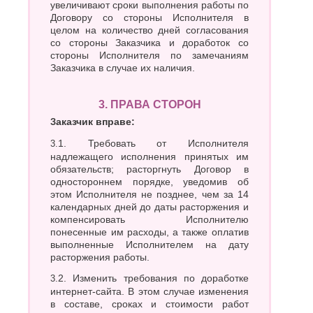
Хасавюрт
увеличивают сроки выполнения работы по
Липецк
Договору со стороны Исполнителя в
Химки
Люберцы
целом на количество дней согласования
Ч
М
со стороны Заказчика и доработок со
стороны Исполнителя по замечаниям
Чебоксары
Магнитогорск
Заказчика в случае их наличия.
Челябинск
Майкоп
Череповец
Махачкала
Черкесск
3. ПРАВА СТОРОН
Миасс
Москва
Ш
Заказчик вправе:
Мурманск
Шахты
3.1. Требовать от Исполнителя
Муром
надлежащего исполнения принятых им
Мытищи
Э
обязательств; расторгнуть Договор в
Н
одностороннем порядке, уведомив об
Электросталь
этом Исполнителя не позднее, чем за 14
Энгельс
Набережные
календарных дней до даты расторжения и
Челны
Я
компенсировать Исполнителю
Нальчик
понесенные им расходы, а также оплатив
Ялта
Невинномысск
выполненные Исполнителем на дату
Ярославль
Нефтекамск
расторжения работы.
3.2. Изменить требования по доработке
интернет-сайта. В этом случае изменения
в составе, сроках и стоимости работ